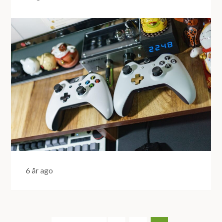
6 år ago