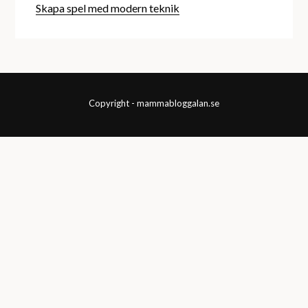
Skapa spel med modern teknik