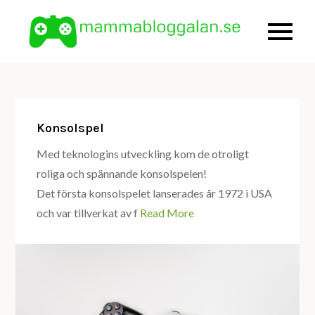
Skip
to
olika spel,
mamma
content
datorspel,
konsolspel
och
mobilspel
Konsolspel
Med teknologins utveckling kom de otroligt
roliga och spännande konsolspelen!
Det första konsolspelet lanserades år 1972 i USA
och var tillverkat av f
Read More