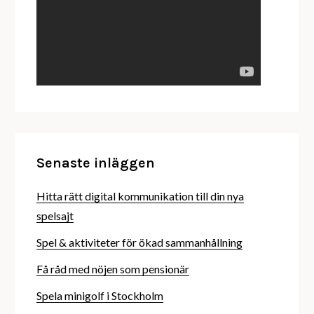
Senaste inläggen
Hitta rätt digital kommunikation till din nya
spelsajt
Spel & aktiviteter för ökad sammanhållning
Få råd med nöjen som pensionär
Spela minigolf i Stockholm