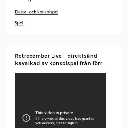
Dator- och konsolspel
Spel
Retrocember Live – direktsänd
kavalkad av konsolspel från förr