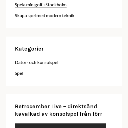
Spela minigolf i Stockholm
Skapa spel med modern teknik
Kategorier
Dator- och konsolspel
Spel
Retrocember Live – direktsänd
kavalkad av konsolspel från förr