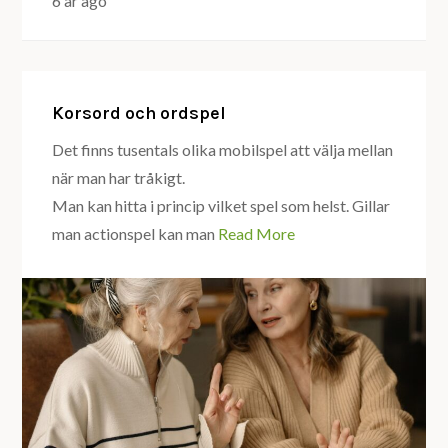
6 år ago
Korsord och ordspel
Det finns tusentals olika mobilspel att välja mellan
när man har tråkigt.
Man kan hitta i princip vilket spel som helst. Gillar
man actionspel kan man
Read More