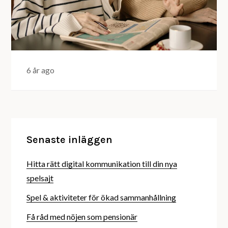
6 år ago
Senaste inläggen
Hitta rätt digital kommunikation till din nya
spelsajt
Spel & aktiviteter för ökad sammanhållning
Få råd med nöjen som pensionär