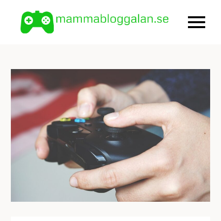
Skip
to
olika spel,
mamma
content
datorspel,
konsolspel
och
mobilspel