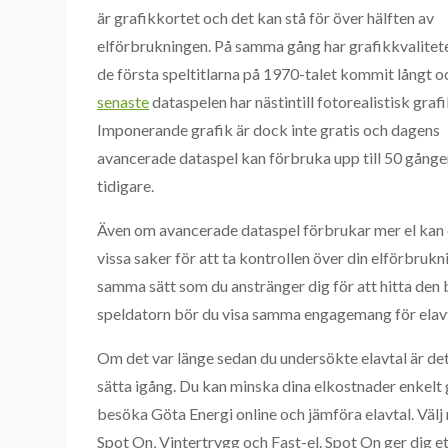
är grafikkortet och det kan stå för över hälften av
elförbrukningen. På samma gång har grafikkvalitet
de första speltitlarna på 1970-talet kommit långt o
senaste
dataspelen har nästintill fotorealistisk grafi
Imponerande grafik är dock inte gratis och dagens
avancerade dataspel kan förbruka upp till 50 gånge
tidigare.
Även om avancerade dataspel förbrukar mer el kan
vissa saker för att ta kontrollen över din elförbrukn
samma sätt som du anstränger dig för att hitta den 
speldatorn bör du visa samma engagemang för elavt
Om det var länge sedan du undersökte elavtal är det
sätta igång. Du kan minska dina elkostnader enkelt
besöka Göta Energi online och jämföra elavtal. Välj
Spot On, Vintertrygg och Fast-el. Spot On ger dig et