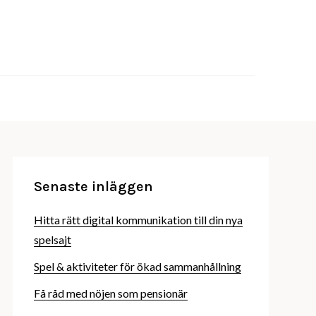
ika spel, datorspel, konsolspel och mobilspel
mammabloggalan.se
Senaste inläggen
Hitta rätt digital kommunikation till din nya
spelsajt
Spel & aktiviteter för ökad sammanhållning
Få råd med nöjen som pensionär