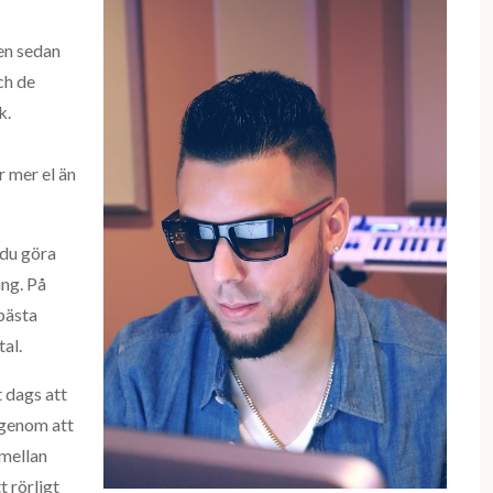
en sedan
ch de
k.
r mer el än
 du göra
ing. På
bästa
al.
 dags att
 genom att
 mellan
t rörligt