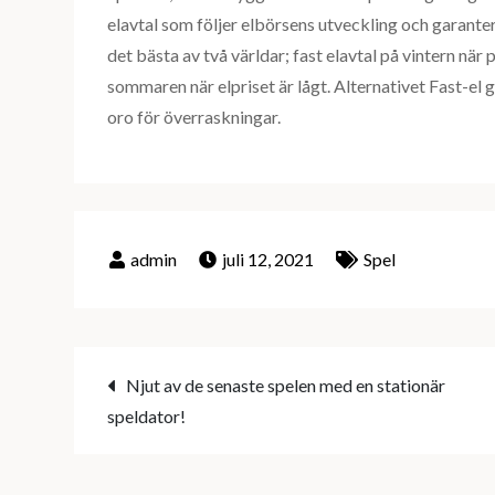
elavtal som följer elbörsens utveckling och garante
det bästa av två världar; fast elavtal på vintern när 
sommaren när elpriset är lågt. Alternativet Fast-el
oro för överraskningar.
juli 12, 2021
Spel
Inläggsnavigering
Njut av de senaste spelen med en stationär
speldator!