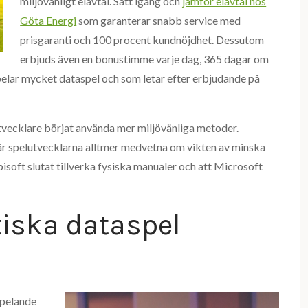
miljövänligt elavtal. Sätt igång och
jämför elavtal hos
Göta Energi
som garanterar snabb service med
prisgaranti och 100 procent kundnöjdhet. Dessutom
erbjuds även en bonustimme varje dag, 365 dagar om
 spelar mycket dataspel och som letar efter erbjudande på
utvecklare börjat använda mer miljövänliga metoder.
 är spelutvecklarna alltmer medvetna om vikten av minska
bisoft slutat tillverka fysiska manualer och att Microsoft
tiska dataspel
spelande