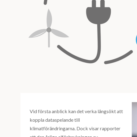
Vid första anblick kan det verka långsökt att
koppla dataspelande till
klimatförändringarna. Dock visar rapporter
att den årliga elförbrukningen av