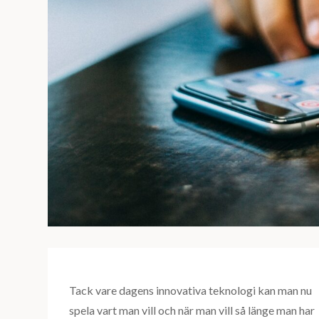
Tack vare dagens innovativa teknologi kan man nu
spela vart man vill och när man vill så länge man har