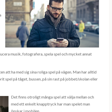
a
ducera musik, fotografera, spela spel och mycket annat
en att ha med sig sina roliga spel på vägen. Man har alltid
orit spel på tåget, bussen, på sin rast på jobbet/skolan eller
Det finns otroligt många
spel att välja mellan och
med ett enkelt knapptryck har man spelet man
önskar i mobilen.